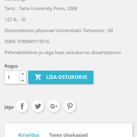
Tartu : Tartu University Press, 2008
122 lk. : ill.
Dissertationes physicae Universitatis Tartuensis ; 60
ISBN: 9789949119516
Pehmeköiteline ja väga heas seisukorras dissertatsioon
Kogus

LISA OSTUKORVI
Jaga
Kirjeldus
Toote üksikasjad