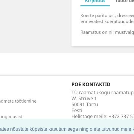
Kirjeldus
Toote ü
Koerte päritolust, dressee
erinevatest koeratõugude
Raamatus on nii mustvalgei
POE KONTAKTID
TÜ raamatukogu raamatu
W. Struve 1
ndmete töötlemine
50091 Tartu
Eesti
Helistage meile:
+372 737 5
tingimused
E-posti aadress:
hendust
raamatupood@utlib.ee
kates nõustute küpsiste kasutamisega ning olete tutvunud meie
art