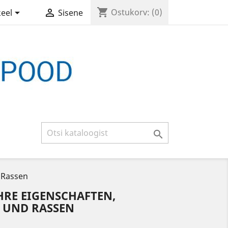
shopping_cart


Ostukorv:
(0)
keel
Sisene

 Rassen
HRE EIGENSCHAFTEN,
E UND RASSEN