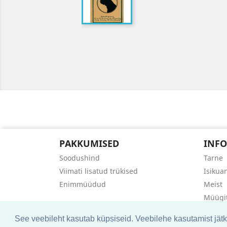
PAKKUMISED
INFO
Soodushind
Tarne
Viimati lisatud trükised
Isikua
Enimmüüdud
Meist
Müügi
Võta ü
See veebileht kasutab küpsiseid. Veebilehe kasutamist jät
Sisuka