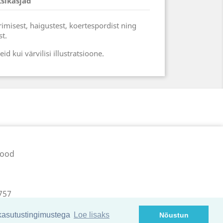
ksikasjad
rimisest, haigustest, koertespordist ning
st.
d kui värvilisi illustratsioone.
pood
757
 kasutustingimustega
Loe lisaks
Nõustun