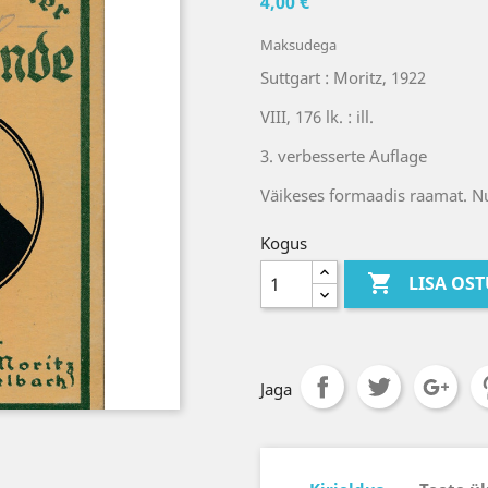
4,00 €
Maksudega
Suttgart : Moritz, 1922
VIII, 176 lk. : ill.
3. verbesserte Auflage
Väikeses formaadis raamat. N
Kogus

LISA OS
Jaga