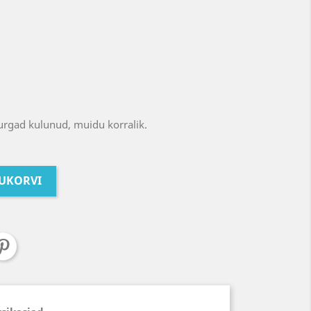
urgad kulunud, muidu korralik.
TUKORVI