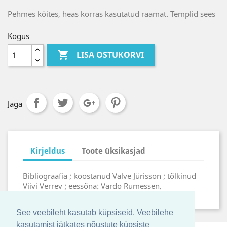
Pehmes köites, heas korras kasutatud raamat. Templid sees
Kogus

LISA OSTUKORVI
Jaga
Kirjeldus
Toote üksikasjad
Bibliograafia ; koostanud Valve Jürisson ; tõlkinud
Viivi Verrev ; eessõna: Vardo Rumessen.
See veebileht kasutab küpsiseid. Veebilehe
kasutamist jätkates nõustute küpsiste