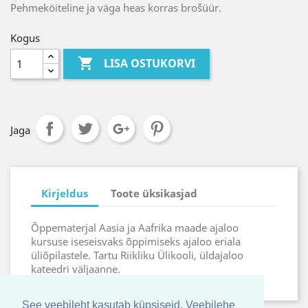
Pehmeköiteline ja väga heas korras brošüür.
Kogus

LISA OSTUKORVI
Jaga
Kirjeldus
Toote üksikasjad
Õppematerjal Aasia ja Aafrika maade ajaloo
kursuse iseseisvaks õppimiseks ajaloo eriala
üliõpilastele. Tartu Riikliku Ülikooli, üldajaloo
kateedri väljaanne.
See veebileht kasutab küpsiseid. Veebilehe