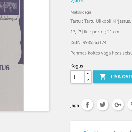
2,00 €
Maksudega
Tartu : Tartu Ülikooli Kirjastus
17, [3] lk. : portr. ; 21 cm.
ISBN: 9985563174
Pehmes köites väga heas seis
Kogus

LISA OS
Jaga