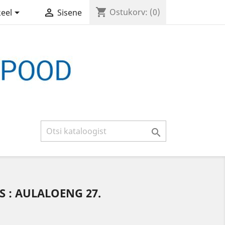
shopping_cart


Ostukorv:
(0)
keel
Sisene

S : AULALOENG 27.