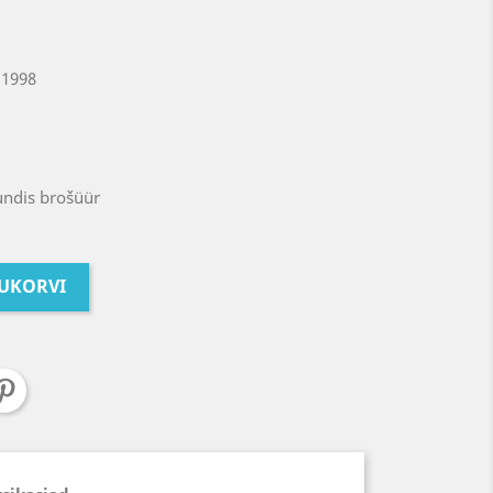
, 1998
undis brošüür
TUKORVI