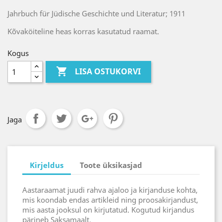
Jahrbuch für Jüdische Geschichte und Literatur; 1911
Kõvaköiteline heas korras kasutatud raamat.
Kogus

LISA OSTUKORVI
Jaga
Kirjeldus
Toote üksikasjad
Aastaraamat juudi rahva ajaloo ja kirjanduse kohta,
mis koondab endas artikleid ning proosakirjandust,
mis aasta jooksul on kirjutatud. Kogutud kirjandus
pärineb Saksamaalt.