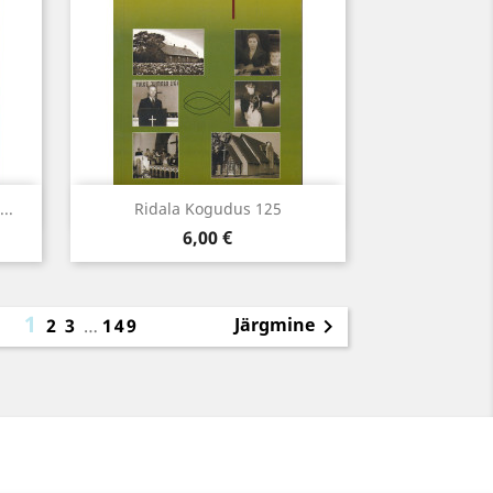
Kiirvaade

..
Ridala Kogudus 125
Hind
6,00 €
1
Järgmine
2
3
…
149
