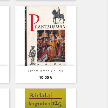
Kiirvaade

.
Prantsusmaa Ajalugu
Hind
10,00 €