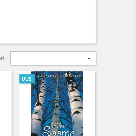

ri:
UUS