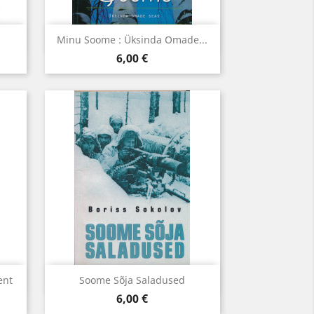
Kiirvaade

Minu Soome : Üksinda Omade...
Hind
6,00 €
Kiirvaade

ent
Soome Sõja Saladused
Hind
6,00 €