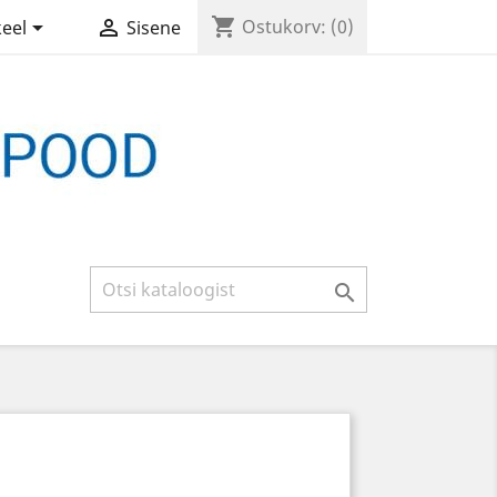
shopping_cart


Ostukorv:
(0)
keel
Sisene
