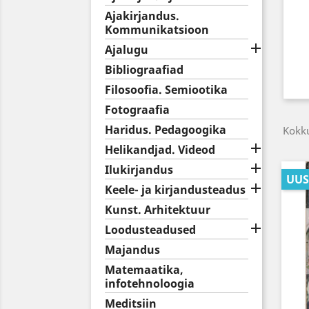
Ajakirjandus.
Kommunikatsioon

Ajalugu
Bibliograafiad
Filosoofia. Semiootika
Fotograafia
Haridus. Pedagoogika
Kokku

Helikandjad. Videod

Ilukirjandus
UUS

Keele- ja kirjandusteadus
Kunst. Arhitektuur

Loodusteadused
Majandus
Matemaatika,
infotehnoloogia
Meditsiin