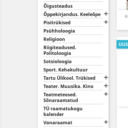
Õigusteadus

Õppekirjandus. Keeleõpe
K

Pisitrükised
Psühholoogia
Religioon
UUS
Riigiteadused.
Politoloogia
Sotsioloogia
Sport. Kehakultuur

Tartu Ülikool. Trükised

Teater. Muusika. Kino

Teatmeteosed.
Sõnaraamatud
TÜ raamatukogu
kalender

Vanaraamat