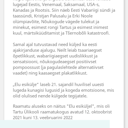
lugejad Eestis, Venemaal, Saksamaal, USA-s,
Kanadas ja Rootsis. Siin näeb Eesti Vabariigi sündi ja
taassündi, Kristjan Palusalu ja Erki Noole
olümpiavõite, Nõukogude vägede tulekut ja
minekut, esimest rongi Tartus ja esimest inimest
kuul, märtsiküüditamist ja Tšernobõli katastroofi.
Samal ajal tutvustavad need küljed ka eesti
ajakirjanduse ajalugu. Neilt leiab tsaariaegset
õpetlikkust, wabariigiaegset uudislikkust ja
sensatsiooni, nõukogudeaegset positiivset
pompoossust (ja pagulaslehtede alternatiivset
vaadet) ning kaasaegset plakatlikkust.
„Elu esikülje“ laseb 21. sajandil huvilisel uuesti
lugeda kunagisi lugusid ja kogeda emotsioone, mis
olid olulised nende külgede tegijatele.
Raamatu aluseks on näitus "Elu esiküljel", mis oli
Tartu Ülikooli raamatukogus avatud 12. oktoobrist
2021 kuni 13. veebruarini 2022