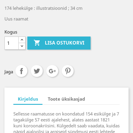
174 lehekülge : illustratsioonid ; 34 cm
Uus raamat
Kogus

LISA OSTUKORVI
Jaga
Kirjeldus
Toote üksikasjad
Sellesse raamatusse on koondatud 154 esikülge ja 7
tagakülge 57 eesti ajalehest, alates aastast 1821
kuni koroonakriisini. Külgedelt saab vaadata, kuidas
nägid ajaloolisi ja argiseid sündmusi eesti lehtede