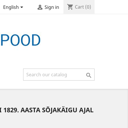
shopping_cart


Cart
(0)
English
Sign in

1829. AASTA SÕJAKÄIGU AJAL