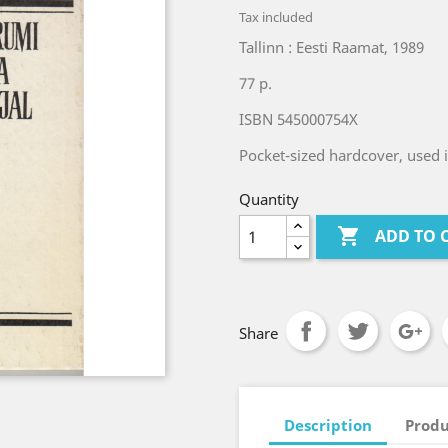
Tax included
Tallinn : Eesti Raamat, 1989
77 p.
ISBN 545000754X
Pocket-sized hardcover, used 
Quantity

ADD TO 
Share
Description
Produ