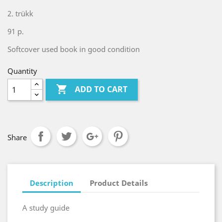
2. trükk
91 p.
Softcover used book in good condition
Quantity

ADD TO CART
Share
Description
Product Details
A study guide