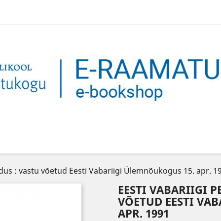
adus : vastu võetud Eesti Vabariigi Ülemnõukogus 15. apr. 1
EESTI VABARIIGI 
VÕETUD EESTI VA
APR. 1991