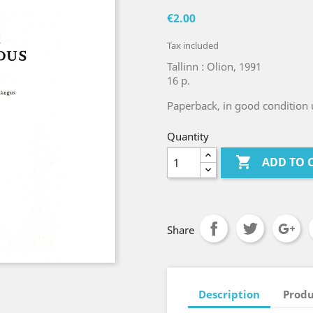
€2.00
Tax included
Tallinn : Olion, 1991
16 p.
Paperback, in good condition 
Quantity

ADD TO 
Share
Description
Produ