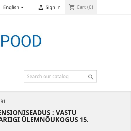
shopping_cart


Cart
(0)
English
Sign in

991
PENSIONISEADUS : VASTU
BARIIGI ÜLEMNÕUKOGUS 15.