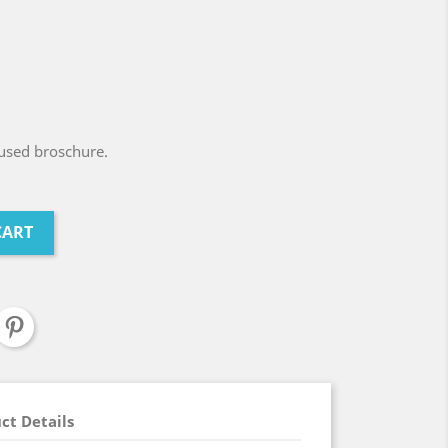
used broschure.
CART
ct Details