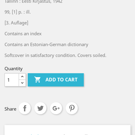
Tallinn : Eesti Kirjastus, 1942
99, [1] p. : ill.
[3. Auflage]
Contains an index
Contains an Estonian-German dictionary
Softcover in satisfactory condition. Covers soiled.
Quantity

ADD TO CART
Share