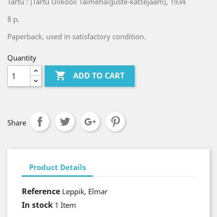
Tartu : [Tartu Ülikooli Taimehaiguste-katsejaam], 1934
8 p.
Paperback, used in satisfactory condition.
Quantity

ADD TO CART
Share
Product Details
Reference
Leppik, Elmar
In stock
1 Item