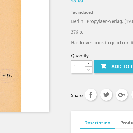
€3.00
Tax included
Berlin : Propyläen-Verlag, [193
376 p.
Hardcover book in good condi
Quantity

ADD TO 
Share
Description
Produ