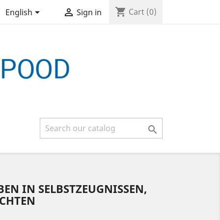
shopping_cart


Cart
(0)
English
Sign in

EBEN IN SELBSTZEUGNISSEN,
ICHTEN